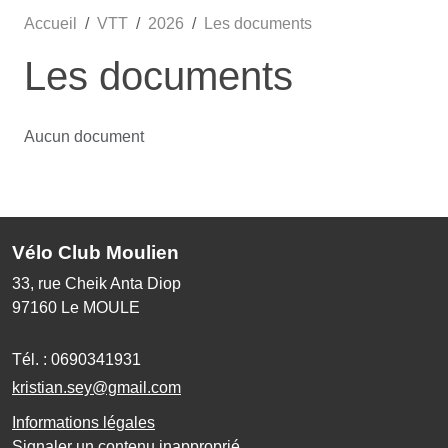
Accueil
VTT
2026
Les documents
Les documents
Aucun document
Vélo Club Moulien
33, rue Cheik Anta Diop
97160
Le MOULE
Tél. :
0690341931
kristian.sey@gmail.com
Informations légales
Signaler un contenu inapproprié