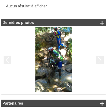
Aucun résultat à afficher.
+
Dernières photos
Précedent
Suiv
+
Partenaires