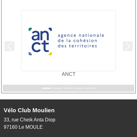
Précedent
Suiv
ANCT
Vélo Club Moulien
33, rue Cheik Anta Diop
97160
Le MOULE