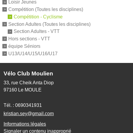
Loisir Jeunes
Compétition (Toutes les disciplines)
Compétition - Cyclisme
Section Adultes (Toutes les disciplines)
Section Adultes - VTT
Hors sections - VTT
équipe Séniors
U13/U14/U15/U16/U17
Vélo Club Moulien
33, rue Cheik Anta Diop
97160
Le MOULE
Tél. :
0690341931
kristian.sey@gmail.com
Informations légales
Signaler un contenu inapproprié