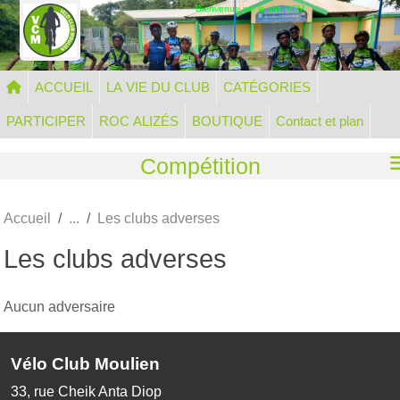
Panneau de gestion des cookies
Bienvenue sur le site VCM
ACCUEIL
LA VIE DU CLUB
CATÉGORIES
PARTICIPER
ROC ALIZÉS
BOUTIQUE
Contact et plan
Compétition
Accueil
Les clubs adverses
Les clubs adverses
Aucun adversaire
Vélo Club Moulien
33, rue Cheik Anta Diop