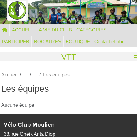
Panneau de gestion des cookies
Bienvenue sur le site VCM
ACCUEIL
LA VIE DU CLUB
CATÉGORIES
PARTICIPER
ROC ALIZÉS
BOUTIQUE
Contact et plan
VTT
Accueil
Les équipes
Les équipes
Aucune équipe
Vélo Club Moulien
33, rue Cheik Anta Diop