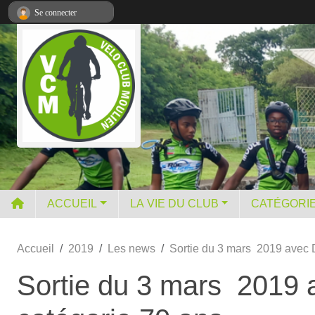
Panneau de gestion des cookies
Se connecter
ACCUEIL
LA VIE DU CLUB
CATÉGORI
Accueil
2019
Les news
Sortie du 3 mars 2019 avec D
Sortie du 3 mars 2019 