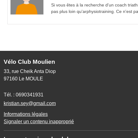
Si vous êtes à la recherche
d'un coach triath
pas plus loin qu'arphysiotraining. Ce n'est
Vélo Club Moulien
33, rue Cheik Anta Diop
97160
Le MOULE
Tél. :
0690341931
kristian.sey@gmail.com
Informations légales
Signaler un contenu inapproprié