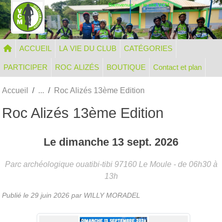
Panneau de gestion des cookies
Bienvenue sur le site VCM
ACCUEIL
LA VIE DU CLUB
CATÉGORIES
PARTICIPER
ROC ALIZÉS
BOUTIQUE
Contact et plan
Accueil
Roc Alizés 13ème Edition
Roc Alizés 13ème Edition
Le
dimanche
13
sept.
2026
Parc archéologique ouatibi-tibi
97160
Le Moule
- de 06h30 à
13h
Publié le
29 juin 2026
par WILLY MORADEL